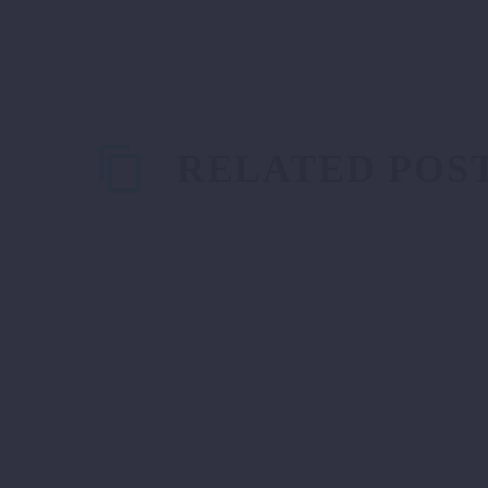
RELATED POS
Blog post + left