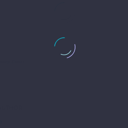
esign (Demo)
 AUTHOR
a