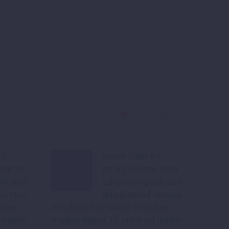



1
it
psum dolor sit
ctetur
amet, consectetur
lit, sed
adi pisicing elit, sed
tempor
do eiusmod tempor
lore
inci didunt ut labore et dolore
d minim
magna aliqua. Ut enim ad minim