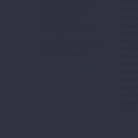
veniam
pisicing elit, sed
exercit
do eiusmod
ut ali
consequ
tempor incididunt
in repr
ut labore et dolore
velit e
nulla p
magna aliqua.
occaec
proiden
deserun
laborum
unde om
volupt
dolore