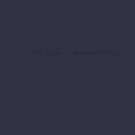
QUIENES SOMOS
ÁREA ADMINISTRATIVA
SIMP
Lorem Ipsum. Proin gravida nibh ve