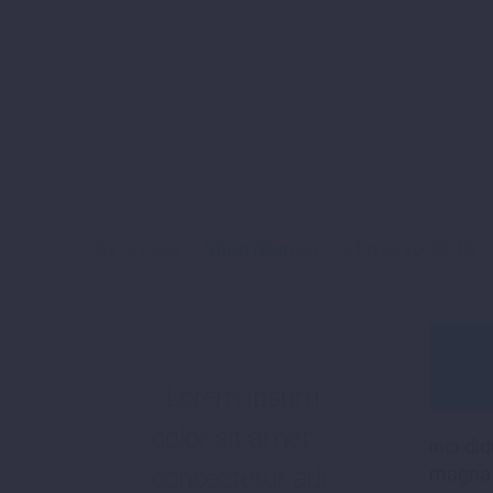
By iavaca
Shop (Demo)
21 marzo, 2016
…Lorem ipsum
dolor sit amet,
inci di
magna 
consectetur adi