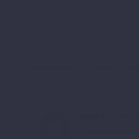
Development (Demo)
Media (Demo)
Webd
/ ABOUT
IAVACA
More posts by iavac