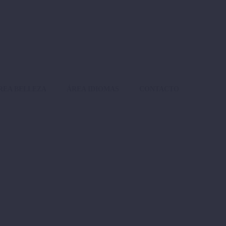
REA BELLEZA
ÁREA IDIOMAS
CONTACTO
DEMO)
rem quis bibendum auctor, nisi elit