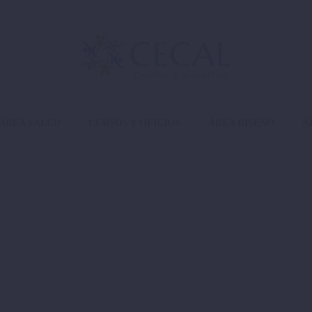
ÁREA SALUD
CURSOS Y OFICIOS
ÁREA DISEÑO
Á
LE BLOG POST (
l velit auctor aliquet. Aenean sollicitudin, lo
consequat ipsum, nec sagittis sem