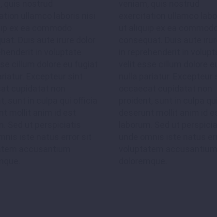
, quis nostrud
veniam, quis nostrud
ation ullamco laboris nisi
exercitation ullamco labor
quip ex ea commodo
ut aliquip ex ea commod
at. Duis aute irure dolor
consequat. Duis aute irur
ehenderit in voluptate
in reprehenderit in volupt
sse cillum dolore eu fugiat
velit esse cillum dolore e
ariatur. Excepteur sint
nulla pariatur. Excepteur 
at cupidatat non
occaecat cupidatat non
t, sunt in culpa qui officia
proident, sunt in culpa qui
t mollit anim id est
deserunt mollit anim id e
. Sed ut perspiciatis
laborum. Sed ut perspicia
nis iste natus error sit
unde omnis iste natus err
atem accusantium
voluptatem accusantiu
mque.
doloremque.