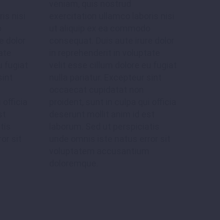
veniam, quis nostrud
is nisi
exercitation ullamco laboris nisi
o
ut aliquip ex ea commodo
e dolor
consequat. Duis aute irure dolor
ate
in reprehenderit in voluptate
u fugiat
velit esse cillum dolore eu fugiat
sint
nulla pariatur. Excepteur sint
occaecat cupidatat non
 officia
proident, sunt in culpa qui officia
st
deserunt mollit anim id est
tis
laborum. Sed ut perspiciatis
or sit
unde omnis iste natus error sit
m
voluptatem accusantium
doloremque.