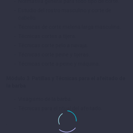
Normativa general para todo tipo de corte.
Estudio del rostro masculino y corte de
cabello.
Técnicas de corte melena larga masculina.
Técnicas cortes a tijera.
Técnicas corte pelo a navaja.
Técnicas corte peine y tijeras.
Técnicas corte a peine y máquina.
Módulo 3
:
Patillas y Técnicas para el afeitado de
la barba
Visagismo de la barba.
Técnicas para el ritual del afeitado.
.