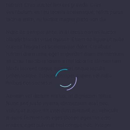
rutrum. Cras auctor laoreet gravida. Cras
vestibulum, est eu lacinia scelerisque, tellus purus
lacinia enim, eu luctus magna justo non dui.
Nunc ac semper ante. In at lacus non mi auctor
blandit blandit vitae mauris. Etiam ac ligula ut nulla
cursus feugiat et scelerisque dolor. Curabitur
rutrum diam urna, eget imperdiet diam elementum
et. Cras faucibus lorem a nisl lobortis elementum.
Morbi laoreet neque sit amet neque iaculis
pellentesque. Integer semper sapien vel nulla
finibus consectetur.
Aenean vel dictum metus, at dignissim tellus.
Nunc sed justo viverra, elementum erat nec,
volutpat augue. Ut interdum nisi nisl, eu vehicula
mauris fermentum eget. Donec egestas odio
massa, eget pulvinar nisl congue nec. Integer