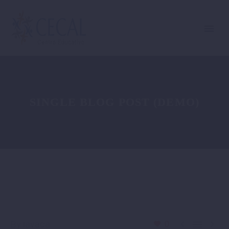
SINGLE BLOG POST (DEMO)



By iavaca
0