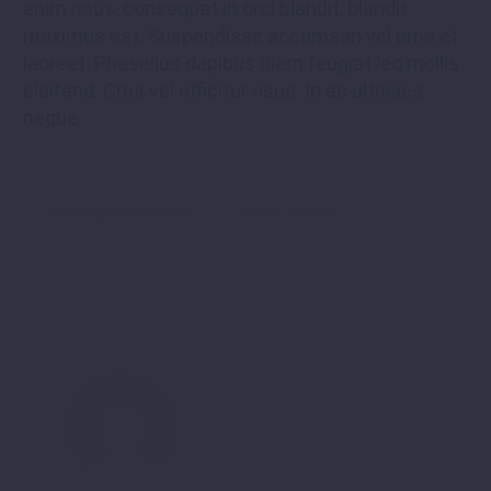
enim risus, consequat in orci blandit, blandit
maximus est. Suspendisse accumsan vel urna et
laoreet. Phasellus dapibus diam feugiat leo mollis
eleifend. Cras vel efficitur risus. In ac ultricies
neque
Development (Demo)
Media (Demo)