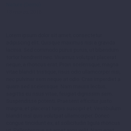
Nature (Demo)
18 marzo, 2016
Lorem ipsum dolor sit amet, consectetur
adipiscing elit. Quisque maximus nisi a gravida
lacinia. Sed commodo purus purus, ut bibendum
tortor hendrerit nec. Vivamus volutpat placerat
neque, a rhoncus erat. Proin scelerisque, magna
vitae blandit tristique, risus odio ullamcorper nisi,
nec pulvinar sem neque at odio. Cras imperdiet a
quam sed scelerisque. Nam mauris lectus,
sagittis eu risus vitae, feugiat dignissim sem.
Suspendisse potenti. Praesent efficitur justo
magna, et placerat turpis suscipit et. Vestibulum
blandit nisl quis volutpat ullamcorper. Donec
congue tincidunt ex, at sollicitudin ligula rhoncus
ut. Pellentesque sit amet arcu velit. Nam eget