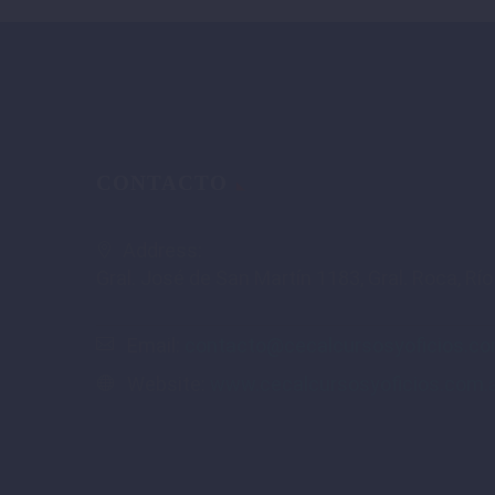
CONTACTO
Address:
Gral. José de San Martín 1183, Gral. Roca, Rí
Email:
contacto@cecalcursosyoficios.co
Website:
www.cecalcursosyoficios.com.