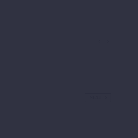


NEXT