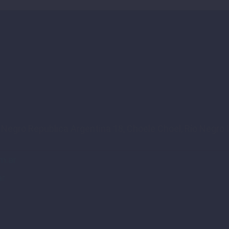
o Negro Republica Argentina 18, Choele Choel, Río Negro U
m.ar
ar