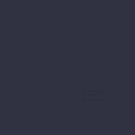


NEXT