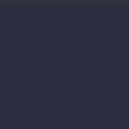
CONTACTO
Address:
Gral. José de San Martín 1183, Gral. Roca, Rí
Email:
contacto@cecalcursosyoficios.co
Website:
www.cecalcursosyoficios.com.