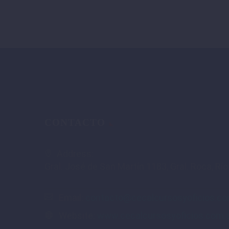
CONTACTO
Address:
Gral. José de San Martín 1183, Gral. Roca, Rí
Email:
contacto@cecalcursosyoficios.co
Website:
www.cecalcursosyoficios.com.