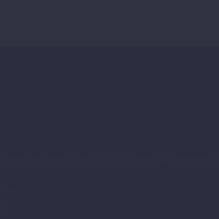
o Negro Republica Argentina 18, Choele Choel, Río Negro U
m.ar
ar