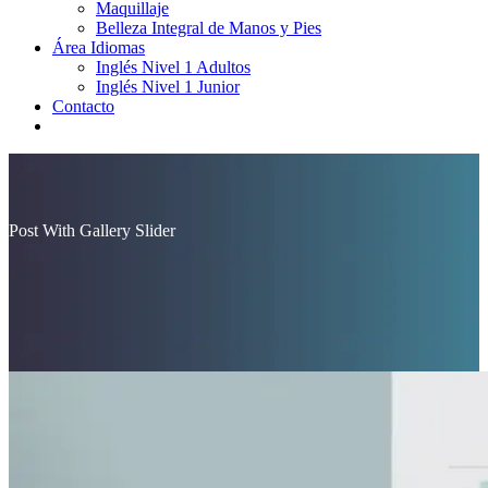
Maquillaje
Belleza Integral de Manos y Pies
Área Idiomas
Inglés Nivel 1 Adultos
Inglés Nivel 1 Junior
Contacto
Post With
Gallery Slider