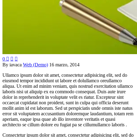
0



By iavaca
Web (Demo)
16 marzo, 2014
Ullamco ipsum dolor sit amet, consectetur adipisicing elit, sed do
eiusmod tempor incididunt ut labore et dolullamco oreullamco
aliqua. Ut enim ad minim veniam, quis nostrud exercitation ullamco
laboris nisi ut aliquip ex ea commodo consequat. Duis aute irure
dolor in reprehenderit in voluptate velit es riatur. Excepteur sint
occaecat cupidatat non proident, sunt in culpa qui officia deserunt
mollit anim id est laborum. Sed ut perspiciatis unde omnis iste natus
error sit voluptatem accusantium doloremque laudantium, totam rem
aperiam, eaque ipsa quae ab illo inventore veritatis et quasi
architecto se cillum dolore eu fugiat pa se cillumullamco laboris .
Consectetur ipsum dolor sit amet, consectetur adipisicing elit, sed do