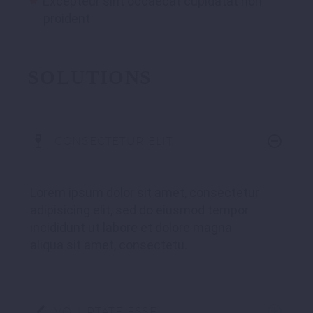
Excepteur sint occaecat cupidatat non
proident
SOLUTIONS
CONSECTETUR ELIT
Lorem ipsum dolor sit amet, consectetur
adipisicing elit, sed do eiusmod tempor
incididunt ut labore et dolore magna
aliqua sit amet, consectetu.
VOLUPTATE ESSE