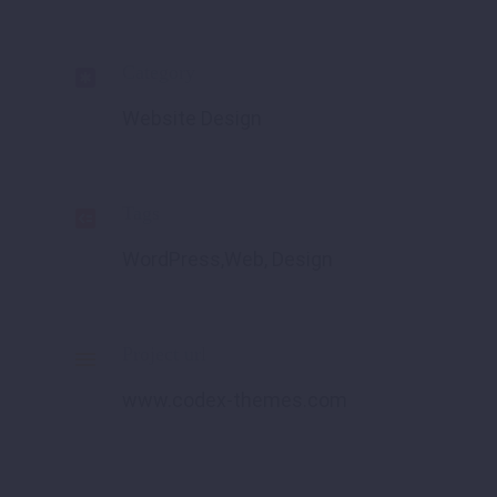
Category

Website Design
Tags

WordPress,Web, Design
Project url

www.codex-themes.com