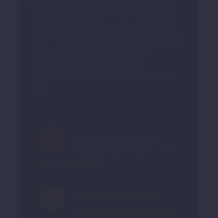
est laborum. Sed ut perspiciatis unde
omnis iste natus error sit voluptatem
accusantium doloremque laudantium,
totam rem aperiam, eaque ipsa quae ab
illo inventore veritatis et quasi
architecto beatae vitae dicta
sunt. reprehenderit in voluptate velit
esse.
1
Creative brainstorming,
drinking tons of coffee, first
drafts, discussions
2
Creative brainstorming,
drinking tons of coffee, first