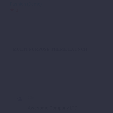
Fashion (Demo)
0
MULTI-PURPOSE THEME LAUNCH
Client

Awesome Company LTD