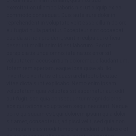
exercitation ullamco laboris nisi ut aliquip ex ea
commodo consequat. Duis aute irure dolor in
reprehenderit in voluptate velit esse cillum dolore
eu fugiat nulla pariatur. Excepteur sint occaecat
cupidatat non proident, sunt in culpa qui officia
deserunt mollit anim id est laborum. Sed ut
perspiciatis unde omnis iste natus error sit
voluptatem accusantium doloremque laudantium,
totam rem aperiam, eaque ipsa quae ab illo
inventore veritatis et quasi architecto beatae
vitae dicta sunt explicabo. Nemo enim ipsam
voluptatem quia voluptas sit aspernatur aut odit
aut fugit, sed quia consequuntur magni dolores
eos qui ratione voluptatem sequi nesciunt. Neque
porro quisquam est, qui dolorem ipsum quia dolor
sit amet, consectetur, adipisci velit, sed quia non
numquam eius modi tempora incidunt ut labore et