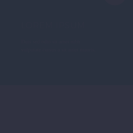
LOREM IPSUM
Duis sed odio sit amet nibh
vulputate cursus a sit amet mauris.