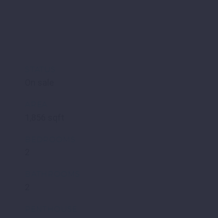
STATUS
On sale
AREA
1,856 sqft
BEDROOMS
2
BATHROOMS
2
PENTHOUSE