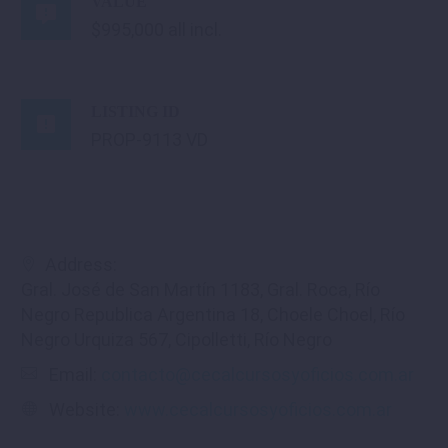
VALUE

$995,000 all incl.
LISTING ID

PROP-9113 VD
Address:
Gral. José de San Martín 1183, Gral. Roca, Río
Negro Republica Argentina 18, Choele Choel, Río
Negro Urquiza 567, Cipolletti, Río Negro
Email:
contacto@cecalcursosyoficios.com.ar
Website:
www.cecalcursosyoficios.com.ar