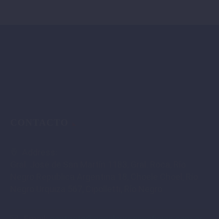
CONTACTO
Address:
Gral. José de San Martín 1183, Gral. Roca, Río
Negro Republica Argentina 18, Choele Choel, Río
Negro Urquiza 567, Cipolletti, Río Negro
Email:
contacto@cecalcursosyoficios.com.ar