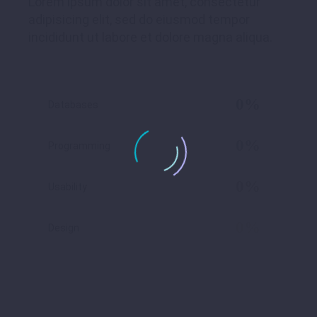
Lorem ipsum dolor sit amet, consectetur
adipisicing elit, sed do eiusmod tempor
incididunt ut labore et dolore magna aliqua.
0%
Databases
0%
Programming
0%
Usability
0%
Design