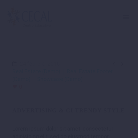


24 febrero, 2016
Real Estate (Demo)
Real Estate Footer
(Demo)
Showcase (Demo)
0
ADVERTISING & CI TRENDY STYLE
Lorem ipsum dolor sit amet, consectetur
adipisicing elit, sed do eiusmod tempor