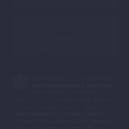
CLIENT
Awesome Company LTD
eiusmod tempor incididunt ut labore
L
et dolore magna aliqua. Ut enim ad
minim veniam, quis nostrud
exercitation ullamco laboris nisi ut aliquip ex
ea commodo consequat. Duis dolor in
reprehenderit in voluptate velit esse cillum
dolore eu fugiat nulla pariatur. sint occaecat
cupidatat non proident, sunt in culpa qui