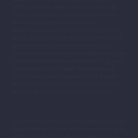
officia deserunt mollit anim id est laborum.
Sed ut perspiciatis unde omnis iste natus
error sit voluptatem accusantium
doloremque laudantium, totam rem aperiam,
eaque ipsa quae ab illo inventore veritatis et
quasi architecto beatae vitae dicta sunt
explicabo. Nemo enim ipsam voluptatem quia
voluptas sit aspernatur aut odit aut fugit, sed
quia consequuntur magni dolores eos qui
ratione voluptatem sequi nesciunt. Neque
porro quisquam est, qui dolorem ipsum quia
dolor sit amet, consectetur, adipisci velit.
Eusmod tempor incididunt ut labore et dolore
magna aliqua. Ut enim ad minim veniam, quis
nostrud exercitation ullamco laboris nisi ut