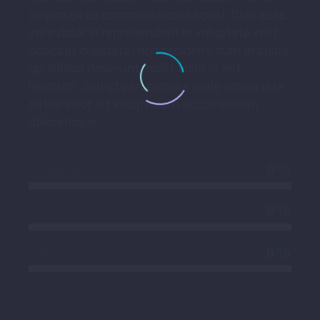
aliquip ex ea commodo consequat. Duis aute
irure dolor in reprehenderit in voluptate velit
ccaecat cupidatat non proident, sunt in culpa
qui officia deserunt mollit anim id est
laborum. Sed ut perspiciatis unde omnis iste
natus error sit voluptatem accusantium
doloremque.
0%
Photography
0%
Photo Retouch
0%
Design