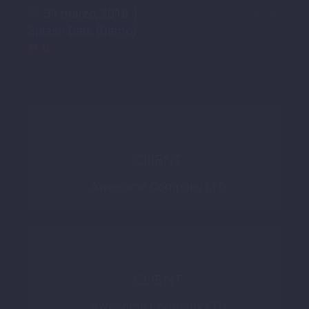


31 marzo, 2016
Splash Dark (Demo)
0
CLIENT
Awesome Company LTD
CLIENT
Awesome Company LTD