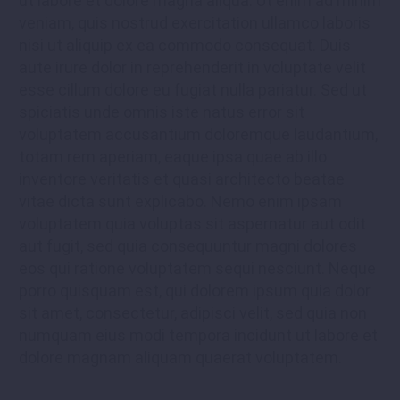
ut labore et dolore magna aliqua. Ut enim ad minim
veniam, quis nostrud exercitation ullamco laboris
nisi ut aliquip ex ea commodo consequat. Duis
aute irure dolor in reprehenderit in voluptate velit
esse cillum dolore eu fugiat nulla pariatur. Sed ut
spiciatis unde omnis iste natus error sit
voluptatem accusantium doloremque laudantium,
totam rem aperiam, eaque ipsa quae ab illo
inventore veritatis et quasi architecto beatae
vitae dicta sunt explicabo. Nemo enim ipsam
voluptatem quia voluptas sit aspernatur aut odit
aut fugit, sed quia consequuntur magni dolores
eos qui ratione voluptatem sequi nesciunt. Neque
porro quisquam est, qui dolorem ipsum quia dolor
sit amet, consectetur, adipisci velit, sed quia non
numquam eius modi tempora incidunt ut labore et
dolore magnam aliquam quaerat voluptatem.