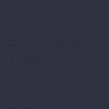
INCIDIDUNT UT LABORE ET
DOLORE MAGNA
Lorem ipsum dolor sit amet, consectetur
adipisicing elit, sed do eiusmod tempor incididunt
ut labore et dolore magna aliqua. Ut enim ad minim
veniam, quis nostrud exercitation ullamco laboris
nisi ut aliquip ex ea commodo consequat.
OUR TEAM
DIAGRAM TITLE