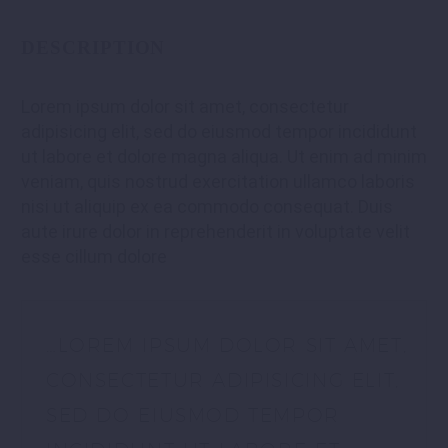
DESCRIPTION
Lorem ipsum dolor sit amet, consectetur
adipisicing elit, sed do eiusmod tempor incididunt
ut labore et dolore magna aliqua. Ut enim ad minim
veniam, quis nostrud exercitation ullamco laboris
nisi ut aliquip ex ea commodo consequat. Duis
aute irure dolor in reprehenderit in voluptate velit
esse cillum dolore
…LOREM IPSUM DOLOR SIT AMET,
CONSECTETUR ADIPISICING ELIT,
SED DO EIUSMOD TEMPOR