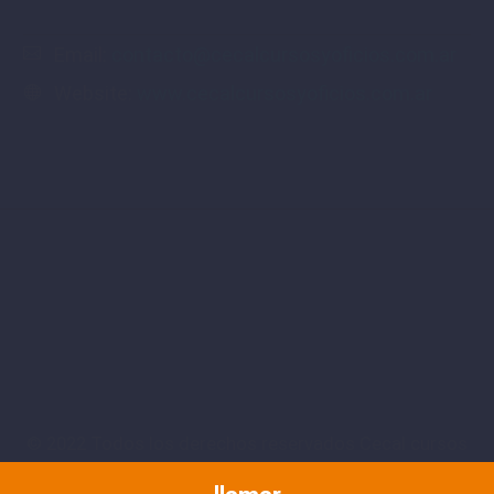
Email:
contacto@cecalcursosyoficios.com.ar
Website:
www.cecalcursosyoficios.com.ar
© 2022 Todos los derechos reservados Cecal cursos
y oficios | desarollado por SINCROWEB