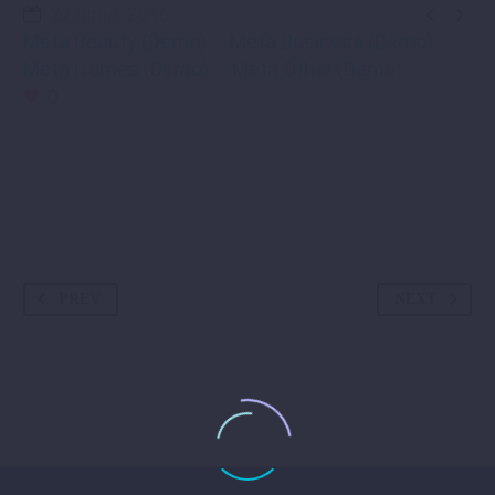


22 junio, 2016
Meta Beauty (Demo)
Meta Business (Demo)
Meta Homes (Demo)
Meta Other (Demo)
0
PREV
NEXT