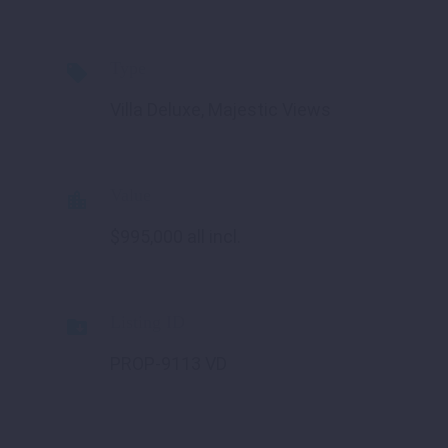
Type

Villa Deluxe, Majestic Views
Value

$995,000 all incl.
Listing ID

PROP-9113 VD