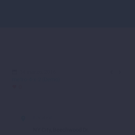


14 marzo, 2016
metro-4-x-2 (Demo)
0
Location

NY City, Beechwood Dr.