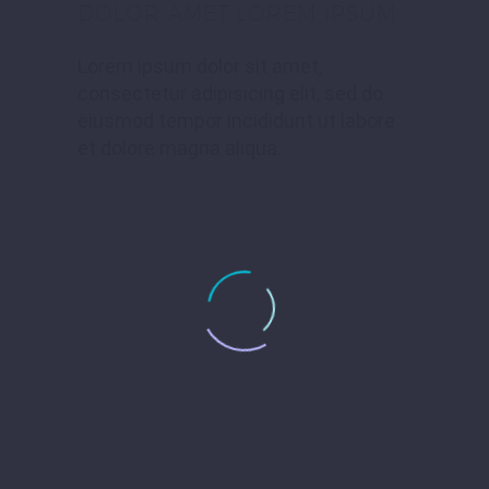
DOLOR AMET LOREM IPSUM
Lorem ipsum dolor sit amet,
consectetur adipisicing elit, sed do
eiusmod tempor incididunt ut labore
et dolore magna aliqua.