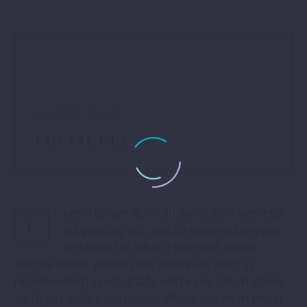
QUESTIONS?
CONTACT US
orem ipsum dolor sit amet, con sectetur
L
adi pisicing elit, sed do eiusmod tempor
incididunt ut labor e eperspit dolore
magna aliqua perspi Duis aute irure dolor in
reprehenderit in voluptate velit esse cillum dolore
eu fugiat nulla pariatur. qui officia deserunt mollit