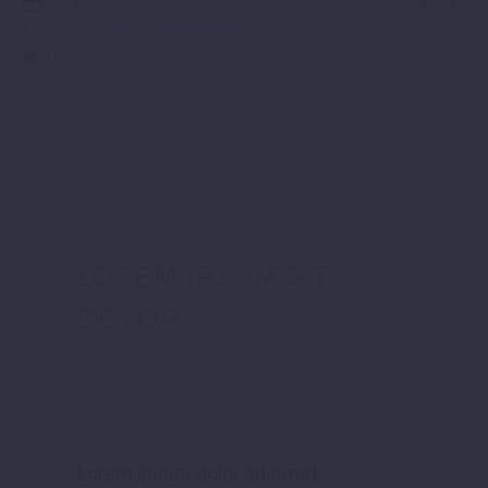


20 mayo, 2016
Construction Set (Demo)
0
LOREM IPSUM SIT
DOLOR
Lorem ipsum dolor sit amet,