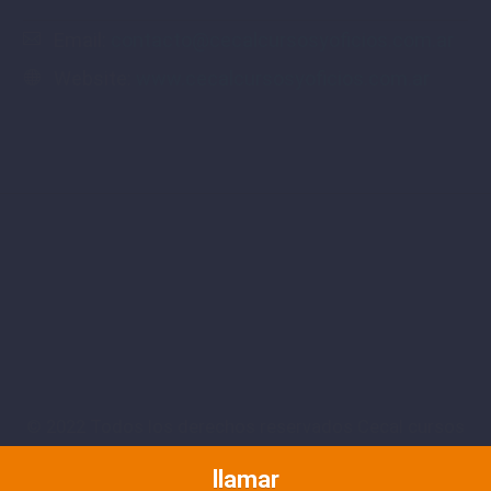
Email:
contacto@cecalcursosyoficios.com.ar
Website:
www.cecalcursosyoficios.com.ar
© 2022 Todos los derechos reservados Cecal cursos
y oficios | desarollado por SINCROWEB
llamar