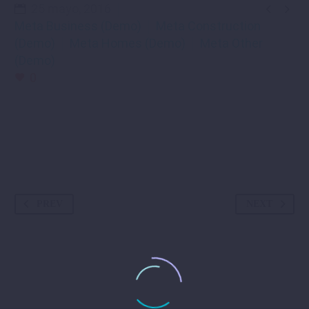


25 mayo, 2016
Meta Business (Demo)
Meta Construction
(Demo)
Meta Homes (Demo)
Meta Other
(Demo)
0
PREV
NEXT