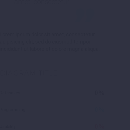
amet, consectetur
Lorem ipsum dolor sit amet, consectetur
adipisicing elit, sed do eiusmod tempor
incididunt ut labore et dolore magna aliqua.
DIAGRAM
TITLE
0%
Databases
0%
Programming
0%
Usability