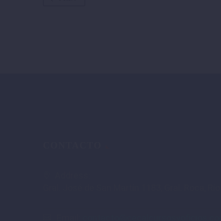
CONTACTO
Address:
Gral. José de San Martín 1183, Gral. Roca, Rí
Email:
contacto@cecalcursosyoficios.co