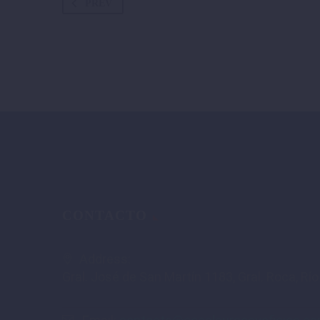
PREV
CONTACTO
Address:
Gral. José de San Martín 1183, Gral. Roca, Rí