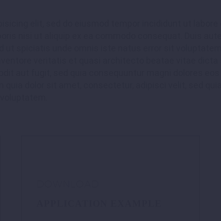
isicing elit, sed do eiusmod tempor incididunt ut labore
oris nisi ut aliquip ex ea commodo consequat. Duis aute i
 Sed ut spiciatis unde omnis iste natus error sit volupt
nventore veritatis et quasi architecto beatae vitae dic
odit aut fugit, sed quia consequuntur magni dolores eos
quia dolor sit amet, consectetur, adipisci velit, sed 
 voluptatem.
DOWNLOAD
APPLICATION EXAMPLE