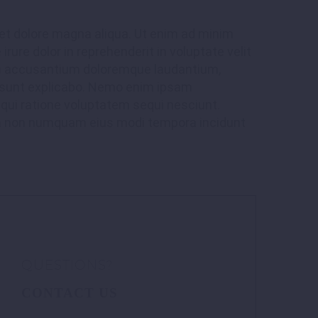
 et dolore magna aliqua. Ut enim ad minim
rure dolor in reprehenderit in voluptate velit
atem accusantium doloremque laudantium,
ta sunt explicabo. Nemo enim ipsam
 qui ratione voluptatem sequi nesciunt.
quia non numquam eius modi tempora incidunt
QUESTIONS?
CONTACT US