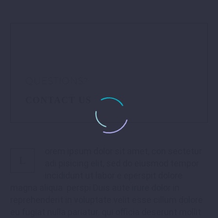
QUESTIONS?
CONTACT US
orem ipsum dolor sit amet, con sectetur
L
adi pisicing elit, sed do eiusmod tempor
incididunt ut labor e eperspit dolore
magna aliqua perspi Duis aute irure dolor in
reprehenderit in voluptate velit esse cillum dolore
eu fugiat nulla pariatur. qui officia deserunt mollit