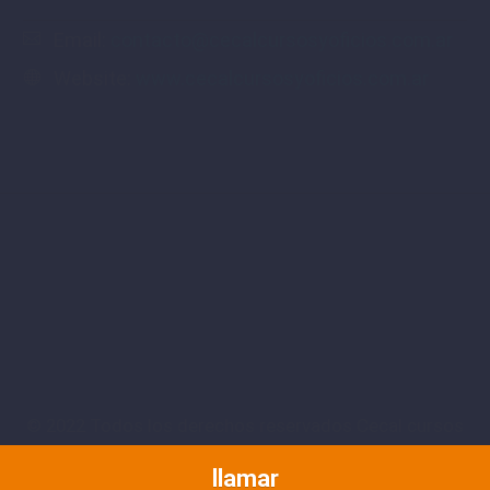
Email:
contacto@cecalcursosyoficios.com.ar
Website:
www.cecalcursosyoficios.com.ar
© 2022 Todos los derechos reservados Cecal cursos
y oficios | desarollado por SINCROWEB
llamar