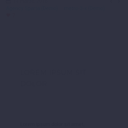


14 marzo, 2016
Agency Sparta (Demo)
metro-3-x (Demo)
7
LOREM IPSUM SIT
DOLOR
Lorem ipsum dolor sit amet,