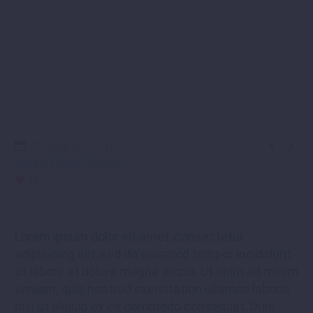


31 marzo, 2016
Splash Dark (Demo)
0
Lorem ipsum dolor sit amet, consectetur
adipisicing elit, sed do eiusmod tempor incididunt
ut labore et dolore magna aliqua. Ut enim ad minim
veniam, quis nostrud exercitation ullamco laboris
nisi ut aliquip ex ea commodo consequat. Duis