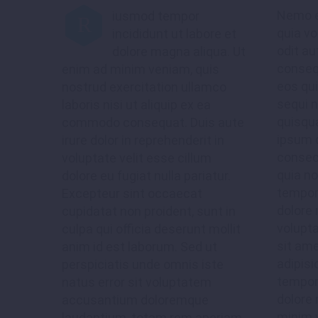
Nemo e
iusmod tempor
R
quia vo
incididunt ut labore et
odit au
dolore magna aliqua. Ut
conseq
enim ad minim veniam, quis
eos qu
nostrud exercitation ullamco
sequi 
laboris nisi ut aliquip ex ea
quisqu
commodo consequat. Duis aute
ipsum q
irure dolor in reprehenderit in
consect
voluptate velit esse cillum
quia n
dolore eu fugiat nulla pariatur.
tempora
Excepteur sint occaecat
dolore
cupidatat non proident, sunt in
volupt
culpa qui officia deserunt mollit
sit am
anim id est laborum. Sed ut
adipisi
perspiciatis unde omnis iste
tempor 
natus error sit voluptatem
dolore 
accusantium doloremque
minim 
laudantium, totam rem aperiam,