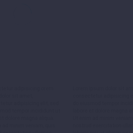
tetur adipisicing orem
Lorem ipsum dolor sit am
olor sit amet,
consectetur adipisicing el
JACK BEAR
Marketing Manager
etur adipisicing elit, sed
do eiusmod tempor incidi
smod tempor incididunt ut
labore et dolore magna al
consectetur adipisicing elit, sed do eiusmod
et dolore magna aliqua.
Ut enim ad minim veniam,
e et dolore magna aliqua. Ut enim ad minim
m ad minim veniam, quis
nostrud exercitation ull
 exercitation ullamco
laboris nisi ut aliquip ex e