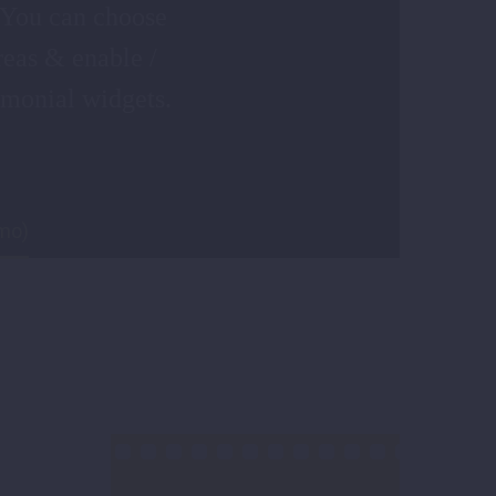
 You can choose
reas & enable /
imonial widgets.
mo)