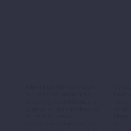
Adipisicingdolore orem ipsum
Consec
dolor sit amet, consectetur
ipsum d
adipisicing elit, sed do eiusmod
consect
temp ore xercita ti incididunt ut
do eiu
Lorem ipsum dolor sit amet, 
labore et dolore mag
labore 
tempor incididunt ut labor
naexercitation aliqua. Ut enim
Ut eni
ad minim veniam, quis nostrud
nostrud