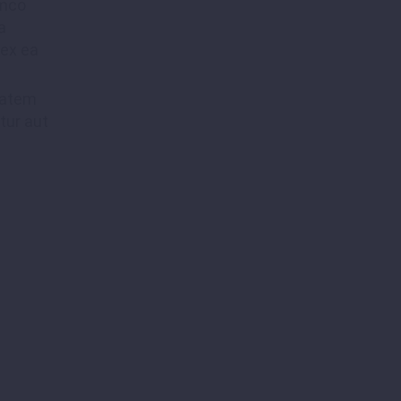
amco
a
 ex ea
tatem
tur aut