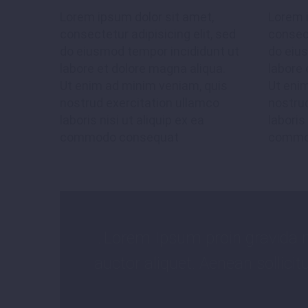
Lorem ipsum dolor sit amet,
Lorem 
JACK BEAR
consectetur adipisicing elit, sed
consect
Marketing Manager
do eiusmod tempor incididunt ut
do eiu
Lorem ipsum dol
labore et dolore magna aliqua.
labore 
sed do eiusmod 
Ut enim ad minim veniam, quis
Ut eni
nostrud exercitation ullamco
nostrud
magna aliqua. 
laboris nisi ut aliquip ex ea
laboris 
exercitation ul
commodo consequat
commo
…Lorem Ipsum proin gravida ni
MARCUS FIELDS
auctor aliquet. Aenean sollicit
Marketing Manager
Lorem ipsum dol