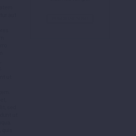
tatem
tur aut
PURCHASE NOW!
ores
em
rro
em
,
.
nt ut
tem.
et,
it, sed
dunt ut
iqua.
 quis