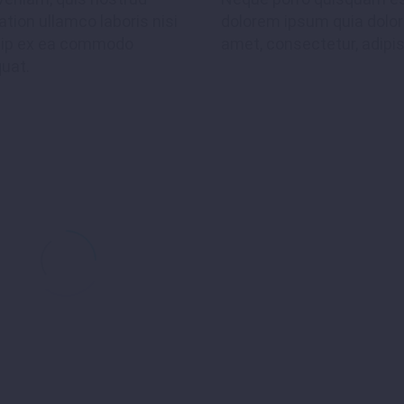
ation ullamco laboris nisi
dolorem ipsum quia dolor 
quip ex ea commodo
amet, consectetur, adipisc
uat.