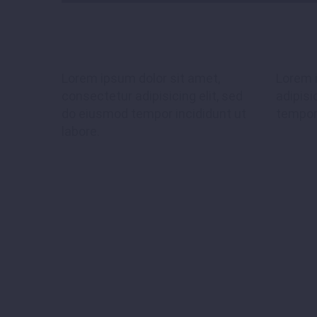
sed do eiusmod 
magna aliqua. 
exercitation ul
Lorem ipsum dolor sit amet,
Lorem 
consectetur adipisicing elit, sed
adipisi
do eiusmod tempor incididunt ut
tempor 
labore.