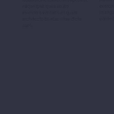
exercit
eaque ipsa quae ab illo
ut ali
inventore veritatis et quasi
conseq
architecto beatae vitae dicta
sunt.