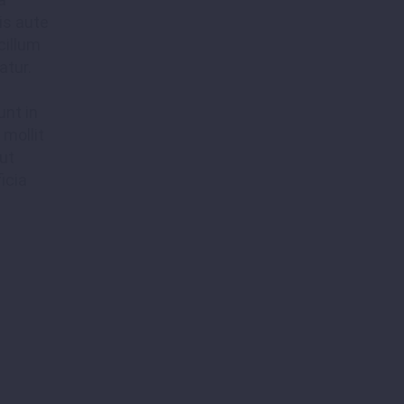
s aute
cillum
atur.
unt in
 mollit
ut
icia