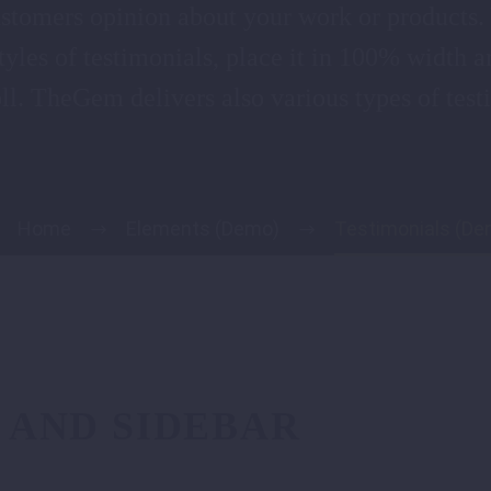
ustomers opinion about your work or products.
tyles of testimonials, place it in 100% width a
oll. TheGem delivers also various types of test
Home
Elements (Demo)
Testimonials (De
 AND SIDEBAR