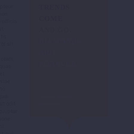
TRENDS
epteur
non
COME
 officia
st
AND GO.
tis
DIAMONDS
or sit
m
ARE
 totam
FOREVER
 quae
 et
vitae
emo
uia
Friedrich Wilhelm
ut odit
Nietzsche
equuntur
tione
nt.
, qui