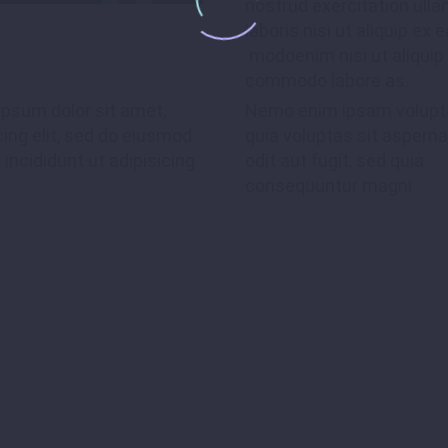
nostrud exercitation ull
tempor incididunt ut labore et dolore
laboris nisi ut aliquip ex e
modoenim nisi ut aliquip
Ut enim ad minim veniam, quis nostrud
commodo labore as.
lamco
ipsum dolor sit amet,
Nemo enim ipsam volup
cing elit, sed do eiusmod
quia voluptas sit asperna
incididunt ut adipisicing
odit aut fugit, sed quia
consequuntur magni