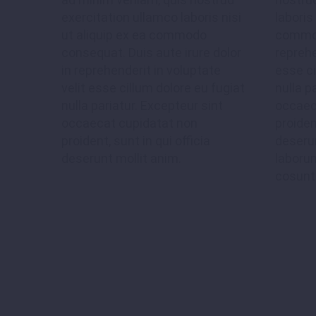
veniam, quis 
exercitation ullamco laboris nisi
laboris 
ut aliquip ex ea commodo
commod
consequat. Duis aute irure dolor
reprehe
in reprehenderit in voluptate
esse ci
velit esse cillum dolore eu fugiat
nulla p
nulla pariatur. Excepteur sint
occaec
occaecat cupidatat non
proiden
proident, sunt in qui officia
deserun
deserunt mollit anim.
laboru
cosuntc
Lorem ipsum dolor sit amet, 
tempor incididunt ut labor
veniam, quis 