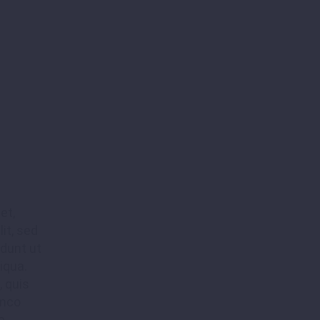
et,
it, sed
dunt ut
iqua.
 quis
amco
a