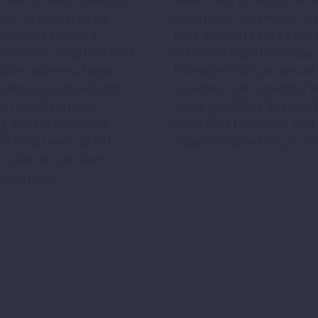
nostrud exercitation ullamco
nisi ut aliquip ex ea
commodo consequat. Dui
o consequaor in
irure dolortate velit esse 
nderit in voluptate velit
dolore eu fugiat nulla pari
llum dolore eu fugiat
Excepteur sint occaecat
ariatur. Excepteur sint
cupidatat non proident, s
at cupidatat non
culpa qui officia deserunt
t, sunt in qui officia
anim id est laborum. Sed 
t mollit anim id est
ullamco laboris nisi ut off
m. Sed ut ulla darm
 sint upa.
MARCUS FIELDS
Marketing Manager
consectetur adipisicing elit, sed do eiusmod
e et dolore magna aliqua. Ut enim ad minim
nostrud exercitation ullamco