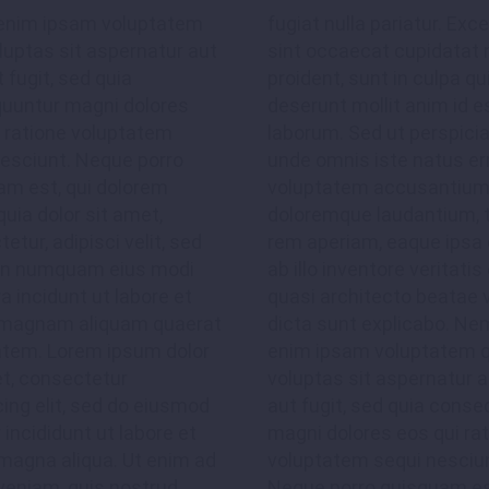
nim ipsam voluptatem
fugiat nulla pariatur. Exc
luptas sit aspernatur aut
sint occaecat cupidatat 
t fugit, sed quia
proident, sunt in culpa qui
uuntur magni dolores
deserunt mollit anim id e
i ratione voluptatem
laborum. Sed ut perspicia
nesciunt. Neque porro
unde omnis iste natus err
am est, qui dolorem
voluptatem accusantiu
uia dolor sit amet,
doloremque laudantium,
etur, adipisci velit, sed
rem aperiam, eaque ipsa
on numquam eius modi
ab illo inventore veritatis
 incidunt ut labore et
quasi architecto beatae 
 magnam aliquam quaerat
dicta sunt explicabo. N
atem. Lorem ipsum dolor
enim ipsam voluptatem q
et, consectetur
voluptas sit aspernatur a
cing elit, sed do eiusmod
aut fugit, sed quia cons
incididunt ut labore et
magni dolores eos qui ra
magna aliqua. Ut enim ad
voluptatem sequi nesciu
veniam, quis nostrud
Neque porro quisquam est