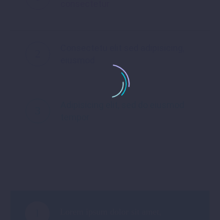
consectetur
Consectetu elit sed adipisicing,
2
eiusmod
Adipisicing elit, sed do eiusmod
3
tempor
1
Lorem ipsum dolor sit amet,