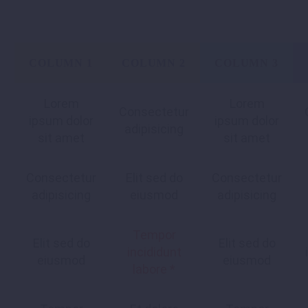
COLUMN 1
COLUMN 2
COLUMN 3
Lorem
Lorem
Consectetur
ipsum dolor
ipsum dolor
adipisicing
sit amet
sit amet
Consectetur
Elit sed do
Consectetur
adipisicing
eiusmod
adipisicing
Tempor
Elit sed do
Elit sed do
incididunt
eiusmod
eiusmod
labore *