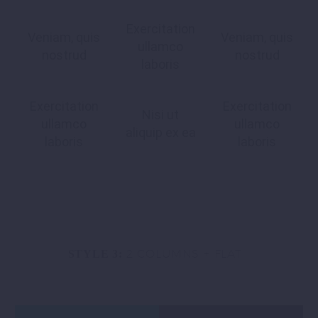
Exercitation
Veniam, quis
Veniam, quis
ullamco
nostrud
nostrud
laboris
Exercitation
Exercitation
Nisi ut
ullamco
ullamco
aliquip ex ea
laboris
laboris
2 COLUMNS + FLAT
STYLE 3: