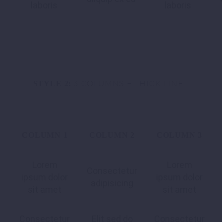
laboris
laboris
3 COLUMNS + THICK LINE
STYLE 2:
COLUMN 1
COLUMN 2
COLUMN 3
Lorem
Lorem
Consectetur
ipsum dolor
ipsum dolor
adipisicing
sit amet
sit amet
Consectetur
Elit sed do
Consectetur