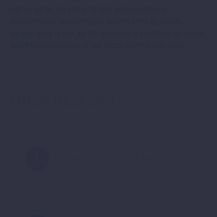
natus error sit voluptatem accusantium
doloremque laudantium, totam rem aperiam,
eaque ipsa quae ab illo inventore veritatis et quasi
architecto beatae vitae dicta sunt explicabo.
ORDERED LIST
1
Lorem ipsum dolor sit amet,
consectetur adipisicing elit, sed do
eiusmod