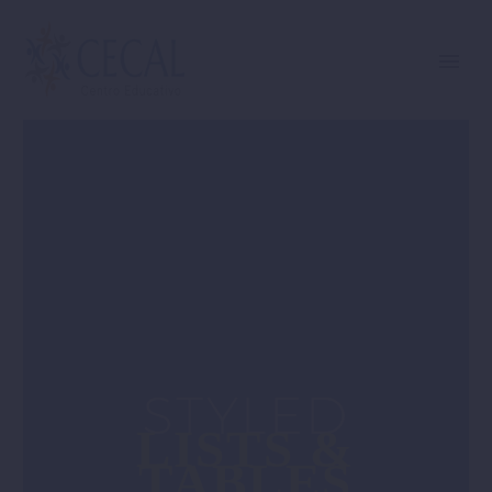
STYLED
LISTS &
TABLES