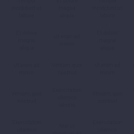
Tempor
Et dolore
Tempor
incididunt ut
magna
incididunt ut
labore
aliqua
labore
Et dolore
Et dolore
Ut enim ad
magna
magna
minim
aliqua
aliqua
Ut enim ad
Veniam, quis
Ut enim ad
minim
nostrud
minim
Exercitation
Veniam, quis
Veniam, quis
ullamco
nostrud
nostrud
laboris
Exercitation
Exercitation
Nisi ut
ullamco
ullamco
aliquip ex ea