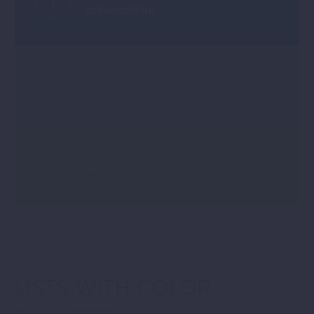
1
consectetur
Consectetu elit sed adipisicing,
2
eiusmod
Adipisicing elit, sed do eiusmod
3
tempor
LISTS WITH COLOR