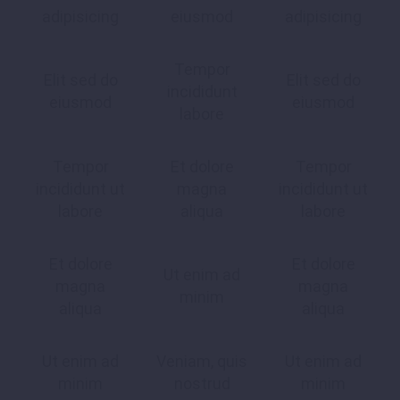
adipisicing
eiusmod
adipisicing
Tempor
Elit sed do
Elit sed do
incididunt
eiusmod
eiusmod
labore
Tempor
Et dolore
Tempor
incididunt ut
magna
incididunt ut
labore
aliqua
labore
Et dolore
Et dolore
Ut enim ad
magna
magna
minim
aliqua
aliqua
Ut enim ad
Veniam, quis
Ut enim ad
minim
nostrud
minim