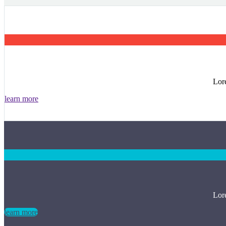
Lore
learn more
Lore
learn more