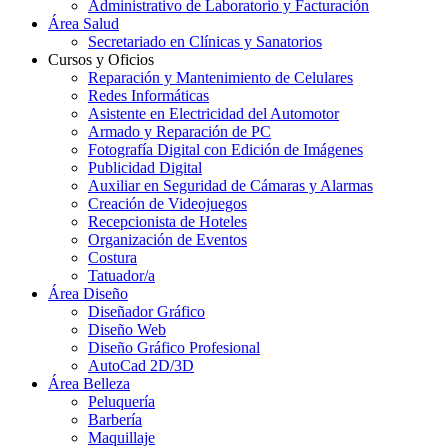
Administrativo de Laboratorio y Facturación
Área Salud
Secretariado en Clínicas y Sanatorios
Cursos y Oficios
Reparación y Mantenimiento de Celulares
Redes Informáticas
Asistente en Electricidad del Automotor
Armado y Reparación de PC
Fotografía Digital con Edición de Imágenes
Publicidad Digital
Auxiliar en Seguridad de Cámaras y Alarmas
Creación de Videojuegos
Recepcionista de Hoteles
Organización de Eventos
Costura
Tatuador/a
Área Diseño
Diseñador Gráfico
Diseño Web
Diseño Gráfico Profesional
AutoCad 2D/3D
Área Belleza
Peluquería
Barbería
Maquillaje