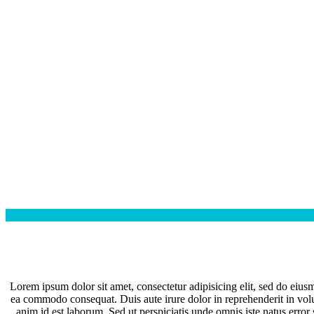
Lorem ipsum dolor sit amet, consectetur adipisicing elit, sed do eius
ea commodo consequat. Duis aute irure dolor in reprehenderit in volupt
anim id est laborum. Sed ut perspiciatis unde omnis iste natus error