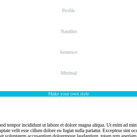
Profile
Nautilus
Sentence
Minimal
Make your own style
mod tempor incididunt ut labore et dolore magna aliqua. Ut enim ad mini
ate velit esse cillum dolore eu fugiat nulla pariatur. Excepteur sint occ
 sit voluptatem accusantium doloremque laudantium, totam rem aperiam, e