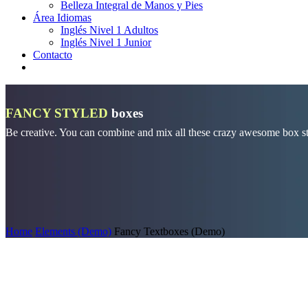
Belleza Integral de Manos y Pies
Área Idiomas
Inglés Nivel 1 Adultos
Inglés Nivel 1 Junior
Contacto
FANCY STYLED
boxes
Be creative. You can combine and mix all these crazy awesome box styl
Home
Elements (Demo)
Fancy Textboxes (Demo)