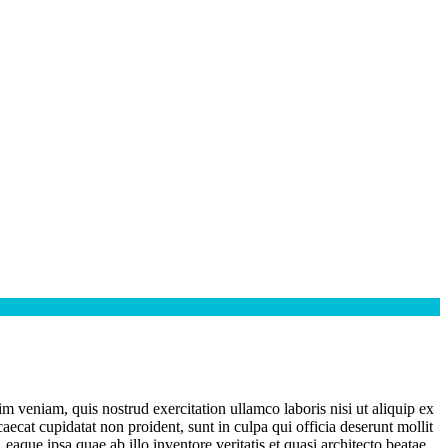
m veniam, quis nostrud exercitation ullamco laboris nisi ut aliquip ex
aecat cupidatat non proident, sunt in culpa qui officia deserunt mollit
aque ipsa quae ab illo inventore veritatis et quasi architecto beatae